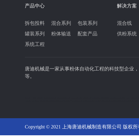
产品中心
解决方案
拆包投料
混合系列
包装系列
混合线
罐装系列
粉体输送
配套产品
供粉系统
系统工程
唐迪机械是一家从事粉体自动化工程的
科技
型企业，
等。
混合机,干混机,混料机,单轴桨叶混合机,双轴桨叶混合机,抽拉式混合机,特医混合机,配料系统,奶粉罐装线,全自动大袋包装线,无重力混合机,
相关词：多少钱,厂家,招代理,供应商,哪家好,价钱,费用,平台,网站,公司,直销,价格,哪个好,排行榜,公司,机构,推荐,哪家好,机构推荐,机构哪家
Copyright © 2021 上海唐迪机械制造有限公司 版权所