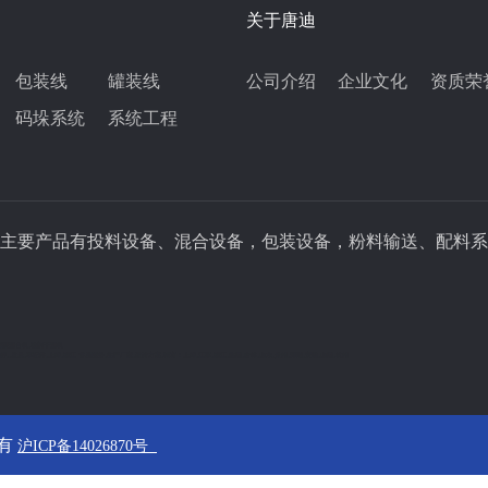
关于唐迪
包装线
罐装线
公司介绍
企业文化
资质荣
码垛系统
系统工程
主要产品有投料设备、混合设备，包装设备，粉料输送、配料系
罐装混合机,粉剂干混机
好,,质量,零配件,上海,浙江 售后服务,生产厂家,设计方案,城市：上海,江苏,浙江,陕西,吉林,山东,贵州,河南,安徽,山西,杭州
有 
沪ICP备14026870号